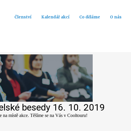
Členství
Kalendář akcí
Co děláme
O nás