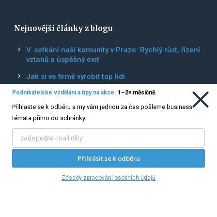
Nejnovější články z blogu
V. setkání naší komunity v Praze: Rychlý růst, řízení
vztahů a úspěšný exit
Jak si ve firmě vyrobit top lidi
Podnikatelské vzdělání a tipy na akce.
1–2× měsíčně.
IV. setkání naší komunity v Praze: Moravskoslezský
kraj jako ideální místo pro investice do
Přihlaste se k odběru a my vám jednou za čas pošleme business
nemovitostí?
témata přímo do schránky.
F*ck-upy rychle rostoucích firem: Jak zvládnout
růst
Přihlásit se k odběru
Zásady zpracování osobních údajů
Copyright © 2022, Patrioti MSK, z. s.
Používáním tohoto webu souhlasíte s použitím souborů
cookies.