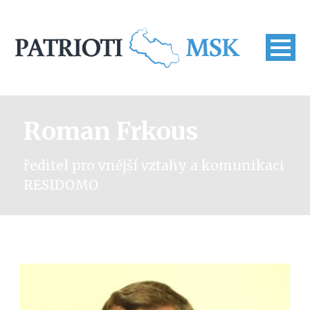
Roman Frkous
ředitel pro vnější vztahy a komunikaci
RESIDOMO
16. Setkání